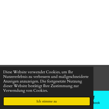
Diese Website verwendet Cookies, um Ihr
© 2024 HOLZ FÜR DIE EWIGKEIT-
All Right Reserved.
Nutzererlebnis zu verbessern und maßgeschneiderte
Mit Unterstützung von
Webador
Anzeigen anzuzeigen. Die fortgesetzte Nutzung
dieser Website bestätigt Ihre Zustimmung zur
Verwendung von Cookies.
Ich stimme zu
E-Mail
Telefon
Karte
Facebook