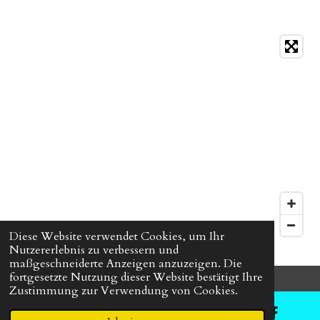
Diese Website verwendet Cookies, um Ihr
Nutzererlebnis zu verbessern und
maßgeschneiderte Anzeigen anzuzeigen. Die
fortgesetzte Nutzung dieser Website bestätigt Ihre
Zustimmung zur Verwendung von Cookies.
© 2024 HOLZ FÜR DIE EWIGKEIT-
All Right Reserved.
Mit Unterstützung von
Webador