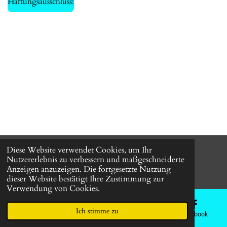
Haftungsausschluss!
Diese Website verwendet Cookies, um Ihr
© 2024 HOLZ FÜR DIE EWIGKEIT-
All Right Reserved.
Nutzererlebnis zu verbessern und maßgeschneiderte
Mit Unterstützung von
Webador
Anzeigen anzuzeigen. Die fortgesetzte Nutzung
dieser Website bestätigt Ihre Zustimmung zur
Verwendung von Cookies.
Ich stimme zu
E-Mail
Telefon
Karte
Facebook