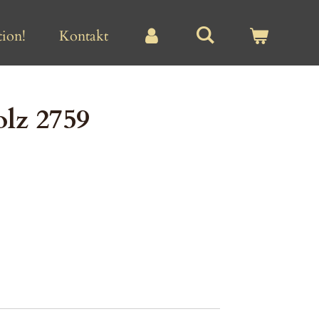
ion!
Kontakt
lz 2759