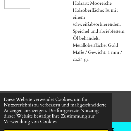
Holzart: Mooreiche
Holzoberfläche: Ist mit
einem
schweißabsorbierenden,
Speichel und abriebfestem
Öl behandelt.
Metalloberfläche: Gold
Maße / Gewicht: 1 mm /
ca.24 gr.
Diese Website verwendet Cookies, um Ihr
© 2024 HOLZ FÜR DIE EWIGKEIT-
All Right Reserved.
Nutzererlebnis zu verbessern und maßgeschneiderte
Mit Unterstützung von
Webador
Anzeigen anzuzeigen. Die fortgesetzte Nutzung
dieser Website bestätigt Ihre Zustimmung zur
Verwendung von Cookies.