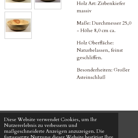
Holz Art: Zirbenkiefer
massiv
Maße: Durchmesser 25,0
- Höhe 8,0 cm ca.
Holz Oberfläche:
Naturbelassen, feinst
geschliffen.
Besonderheiten: Großer
Asteinschluß
Diese Website verwendet Cookies, um Ihr
© 2024 HOLZ FÜR DIE EWIGKEIT-
All Right Reserved.
Nutzererlebnis zu verbessern und
Mit Unterstützung von
Webador
maßgeschneiderte Anzeigen anzuzeigen. Die
fortgesetzte Nutzung dieser Website bestätigt Ihre