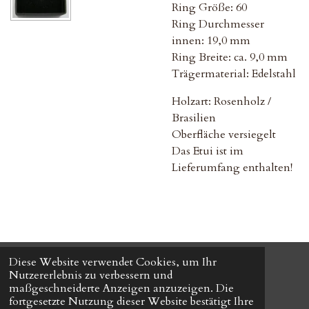
Ring Größe: 60
Ring Durchmesser
innen: 19,0 mm
Ring Breite: ca. 9,0 mm
Trägermaterial: Edelstahl
Holzart: Rosenholz /
Brasilien
Oberfläche versiegelt
Das Etui ist im
Lieferumfang enthalten!
Diese Website verwendet Cookies, um Ihr
© 2024 HOLZ FÜR DIE EWIGKEIT-
All Right Reserved.
Nutzererlebnis zu verbessern und
Mit Unterstützung von
Webador
maßgeschneiderte Anzeigen anzuzeigen. Die
fortgesetzte Nutzung dieser Website bestätigt Ihre