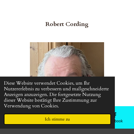
Robert Cording
Diese Website verwendet Cookies, um Ihr
Nutzererlebnis zu verbessern und maßgeschneiderte
Anzeigen anzuzeigen. Die fortgesetzte Nutzung
dieser Website bestätigt Ihre Zustimmung zur
Verwendung von Cookies.
Ich stimme zu
E-Mail
Telefon
Karte
Facebook